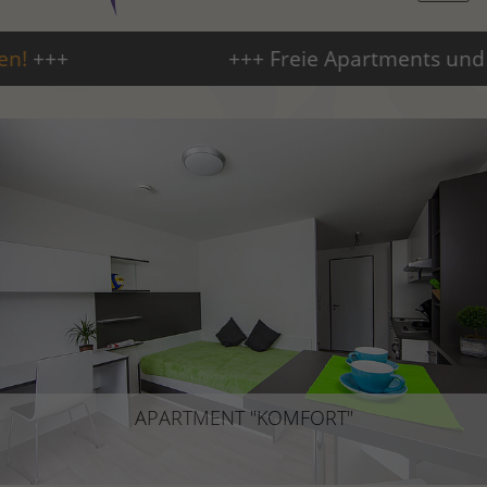
+++ Freie Apartments und Stellplätz
APARTMENT "KOMFORT"
APARTMENT "KOMFORT"
21 m²
Das gemütliche Raumwunder!