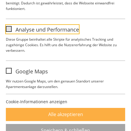
benötigt. Dadurch ist gewährleistet, dass die Webseite einwandfrei
funktioniert.
Analyse und Performance
Mit (*) markierte Felder sind Pflichtfelder
Diese Gruppe beinhaltet alle Skripte für analytisches Tracking und
zugehörige Cookies. Es hilft uns die Nutzererfahrung der Website zu
verbessern.
Name
analytics
Google Maps
Anbieter
Google Analytics
Wir nutzen Google Maps, um den genauen Standort unserer
Apartmentsanlage darzustellen.
Laufzeit
1 Jahr
Diese Gruppe beinhaltet alle Skripte für
Cookie-Informationen anzeigen
Campus Biberach
analytisches Tracking und zugehörige
Karl-Müller-Straße 17
Zweck
Alle akzeptieren
Cookies. Es hilft uns die Nutzererfahrung
88400 Biberach
der Website zu verbessern.
Speichern & schließen