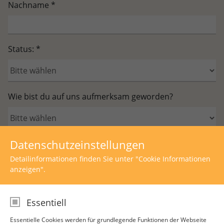
Nachname
*
Status:
*
Wie bist du auf uns aufmerksam geworden?
Datenschutzeinstellungen
*
Mir wurde die
Datenschutzerklärung
zur
Detailinformationen finden Sie unter "Cookie Informationen
Verfügung gestellt.
anzeigen".
Essentiell
Essentielle Cookies werden für grundlegende Funktionen der Webseite