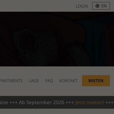
EN
LOGIN
PARTMENTS
LAGE
FAQ
KONTAKT
MIETEN
b September 2026 +++
Jetzt mieten!
+++