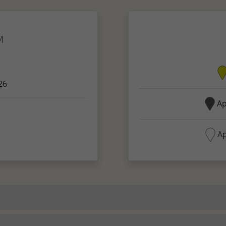
M
26
Ap
Ap