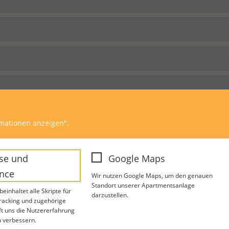
rmationen anzeigen".
se und
Google Maps
nce
Wir nutzen Google Maps, um den genauen
Standort unserer Apartmentsanlage
einhaltet alle Skripte für
darzustellen.
Tracking und zugehörige
lft uns die Nutzererfahrung
u verbessern.